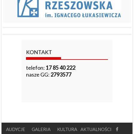
KONTAKT
telefon:
17 85 40 222
nasze GG:
2793577
AUDYCJE
GALERIA
KULTURA
AKTUALNOŚCI