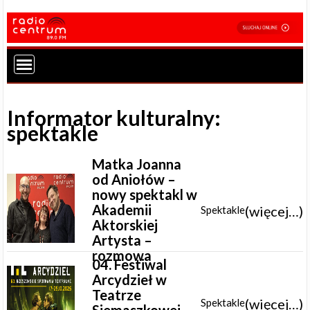
Informator kulturalny:
spektakle
Matka Joanna
od Aniołów –
nowy spektakl w
Akademii
(więcej…)
Spektakle
Aktorskiej
Artysta –
rozmowa
04. Festiwal
Arcydzieł w
Teatrze
(więcej…)
Spektakle
Siemaszkowej –