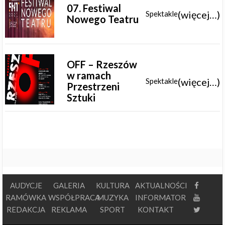
07. Festiwal
(więcej…)
Spektakle
Nowego Teatru
OFF – Rzeszów
w ramach
(więcej…)
Spektakle
Przestrzeni
Sztuki
AUDYCJE
GALERIA
KULTURA
AKTUALNOŚCI
RAMÓWKA
WSPÓŁPRACA
MUZYKA
INFORMATOR
REDAKCJA
REKLAMA
SPORT
KONTAKT