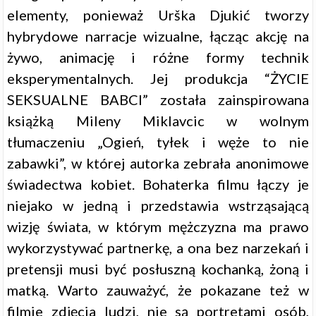
elementy, ponieważ Urška Djukić tworzy
hybrydowe narracje wizualne, łącząc akcję na
żywo, animację i różne formy technik
eksperymentalnych. Jej produkcja “ŻYCIE
SEKSUALNE BABCI” została zainspirowana
książką Mileny Miklavcic w wolnym
tłumaczeniu „Ogień, tyłek i węże to nie
zabawki”, w której autorka zebrała anonimowe
świadectwa kobiet. Bohaterka filmu łączy je
niejako w jedną i przedstawia wstrząsającą
wizję świata, w którym mężczyzna ma prawo
wykorzystywać partnerkę, a ona bez narzekań i
pretensji musi być posłuszną kochanką, żoną i
matką. Warto zauważyć, że pokazane też w
filmie zdjęcia ludzi, nie są portretami osób,