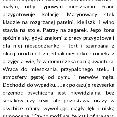
małym, niby typowym mieszkaniu Franc
przygotowuje kolację. Marynowany stek
kładzie na rozgrzanej patelni, kieliszki i wino
stawia na stole. Patrzy na zegarek. Jego żona
spóźnia się, gdyż znajomi z pracy przygotowali
dla niej niespodziankę – tort i szampana z
okazji urodzin. Liza jednak niespokojna ucieka z
przyjęcia, wie, że w domu czeka na nią awantura.
Wraca do mieszkania, przypalonego steku i
atmosfery gęstej od dymu i nerwów męża.
Dochodzi do wypadku… Jak pokazuje reżyserka
przemoc psychiczna jest niewidzialna, bez
siniaków czy krwi, ale pozostawia urazy w
psychice ofiary, wywołując ciągły lęk i niską
samoocenę. “Czy to możliwe, że kat i ofiara są w