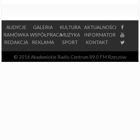
AUDYCJE
GALERIA
KULTURA
AKTUALNOŚCI
RAMÓWKA
WSPÓŁPRACA
MUZYKA
INFORMATOR
REDAKCJA
REKLAMA
SPORT
KONTAKT
© 2016 Akademickie Radio Centrum 89.0 FM Rzeszów