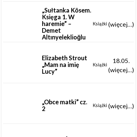
„Sułtanka Kösem.
Księga 1. W
haremie” –
(więcej…)
Książki
Demet
Altınyeleklioğlu
Elizabeth Strout
18.05.
„Mam na imię
Książki
(więcej…)
Lucy”
„Obce matki” cz.
(więcej…)
Książki
2