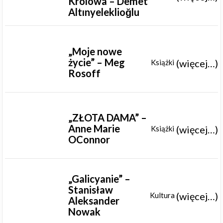
Królowa – Demet
Altınyeleklioğlu
„Moje nowe
życie” – Meg
(więcej…)
Książki
Rosoff
„ZŁOTA DAMA” –
Anne Marie
(więcej…)
Książki
OConnor
„Galicyanie” –
Stanisław
(więcej…)
Kultura
Aleksander
Nowak