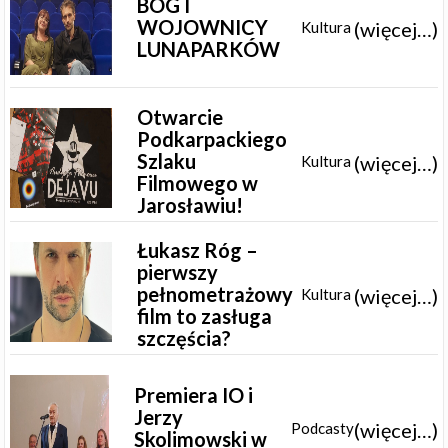
BÓG I
WOJOWNICY
(więcej…)
Kultura
LUNAPARKÓW
Otwarcie
Podkarpackiego
Szlaku
(więcej…)
Kultura
Filmowego w
Jarosławiu!
Łukasz Róg –
pierwszy
pełnometrażowy
(więcej…)
Kultura
film to zasługa
szczęścia?
Premiera IO i
Jerzy
(więcej…)
Podcasty
Skolimowski w