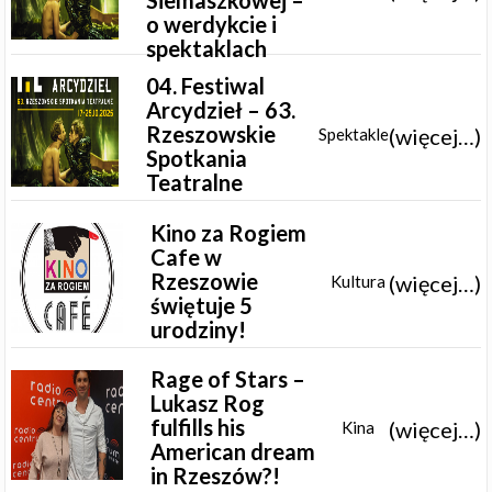
o werdykcie i
spektaklach
04. Festiwal
Arcydzieł – 63.
Rzeszowskie
(więcej…)
Spektakle
Spotkania
Teatralne
Kino za Rogiem
Cafe w
Rzeszowie
(więcej…)
Kultura
świętuje 5
urodziny!
Rage of Stars –
Lukasz Rog
fulfills his
(więcej…)
Kina
American dream
in Rzeszów?!