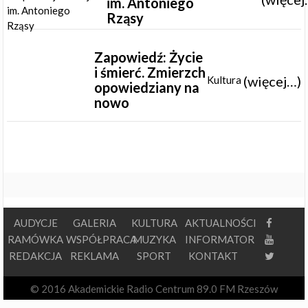
im. Antoniego
Rząsy
Zapowiedź: Życie
i śmierć. Zmierzch
(więcej…)
Kultura
opowiedziany na
nowo
AUDYCJE
GALERIA
KULTURA
AKTUALNOŚCI
RAMÓWKA
WSPÓŁPRACA
MUZYKA
INFORMATOR
REDAKCJA
REKLAMA
SPORT
KONTAKT
© 2016 Akademickie Radio Centrum 89.0 FM Rzeszów