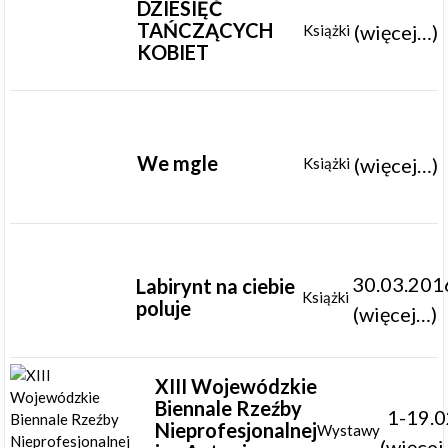
DZIESIĘĆ
TAŃCZĄCYCH
(więcej…)
Książki
KOBIET
We mgle
(więcej…)
Książki
30.03.201
Labirynt na ciebie
Książki
poluje
(więcej…)
XIII Wojewódzkie
Biennale Rzeźby
1-19.0
Nieprofesjonalnej
Wystawy
(więcej