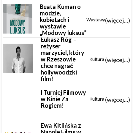
Beata Kuman o
modzie,
kobietach i
(więcej…)
Wystawy
wystawie
„Modowy luksus”
Łukasz Róg –
reżyser
marzyciel, który
w Rzeszowie
(więcej…)
Kultura
chce nagrać
hollywoodzki
film!
I Turniej Filmowy
w Kinie Za
(więcej…)
Kultura
Rogiem!
Ewa Kitlińska z
Napole Films w