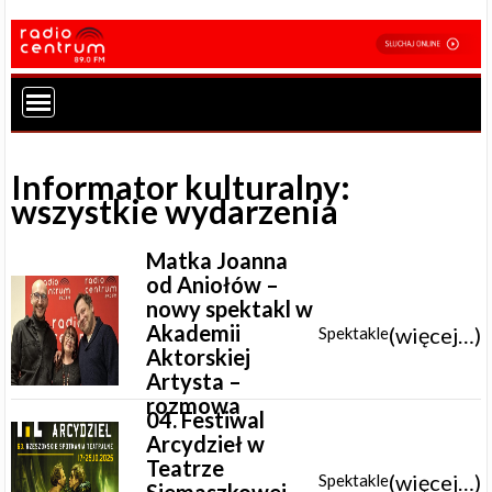
Informator kulturalny:
wszystkie wydarzenia
Matka Joanna
od Aniołów –
nowy spektakl w
Akademii
(więcej…)
Spektakle
Aktorskiej
Artysta –
rozmowa
04. Festiwal
Arcydzieł w
Teatrze
(więcej…)
Spektakle
Siemaszkowej –