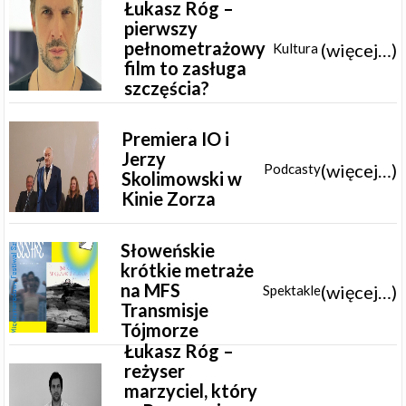
Łukasz Róg –
pierwszy
pełnometrażowy
(więcej…)
Kultura
film to zasługa
szczęścia?
Premiera IO i
Jerzy
(więcej…)
Podcasty
Skolimowski w
Kinie Zorza
Słoweńskie
krótkie metraże
na MFS
(więcej…)
Spektakle
Transmisje
Tójmorze
Łukasz Róg –
reżyser
marzyciel, który