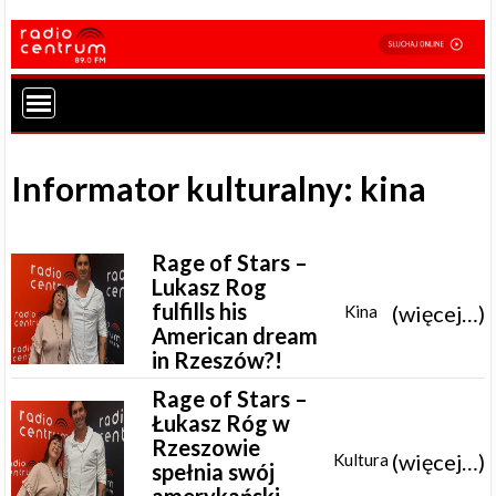
Informator kulturalny: kina
Rage of Stars –
Lukasz Rog
fulfills his
(więcej…)
Kina
American dream
in Rzeszów?!
Rage of Stars –
Łukasz Róg w
Rzeszowie
(więcej…)
Kultura
spełnia swój
amerykański