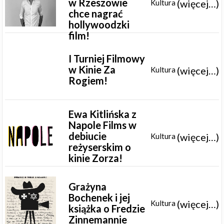
w Rzeszowie
(więcej…)
Kultura
chce nagrać
hollywoodzki
film!
I Turniej Filmowy
w Kinie Za
(więcej…)
Kultura
Rogiem!
Ewa Kitlińska z
Napole Films w
debiucie
(więcej…)
Kultura
reżyserskim o
kinie Zorza!
Grażyna
Bochenek i jej
(więcej…)
Kultura
książka o Fredzie
Zinnemannie