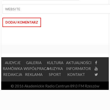
AUDYCJE
GALERIA
KULTURA
AKTUALNOŚCI
RAMÓWKA
WSPÓŁPRACA
MUZYKA
INFORMATOR
REDAKCJA
REKLAMA
SPORT
KONTAKT
© 2016 Akademickie Radio Centrum 89.0 FM Rzeszów