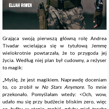
Grająca swoją pierwszą główną rolę Andrea
Tivadar wcielająca się w tytułową Jemmę
wielokrotnie powtarzała, że to przygoda jej
życia. Według niej plan był cudowny, a reżyser
to magik:
„Myślę, że jest magikiem. Naprawdę doceniam
to, co zrobił w
No Stars Anymore
. To mnie
przekonało. Pomyślałam wtedy: <Och, wow,
udało mu się przy budżecie bliskim zero, więc
co byłby w stanie zrobić, gdyby miał trochę