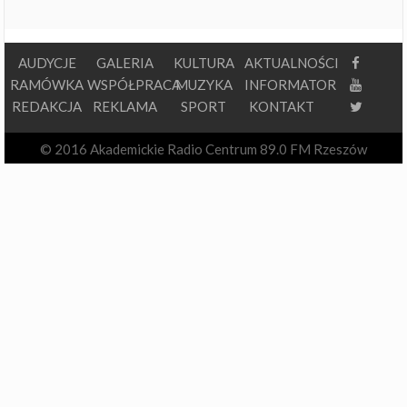
AUDYCJE
GALERIA
KULTURA
AKTUALNOŚCI
RAMÓWKA
WSPÓŁPRACA
MUZYKA
INFORMATOR
REDAKCJA
REKLAMA
SPORT
KONTAKT
© 2016 Akademickie Radio Centrum 89.0 FM Rzeszów