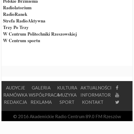
Polskie Brzmienia
Radiolatorium
RadioRanek
Strefa RadioAktywna
Trzy Po Trzy
W Centrum Politechniki Rzeszowskiej
W Centrum sportu
AUDYCJE
GALERIA
KULTURA
AKTUALNOŚCI
RAMÓWKA
WSPÓŁPRACA
MUZYKA
INFORMATOR
REDAKCJA
REKLAMA
SPORT
KONTAKT
© 2016 Akademickie Radio Centrum 89.0 FM Rzeszów