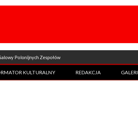
Galowy Polonijnych Zespołów
ORMATOR KULTURALNY
REDAKCJA
GALER