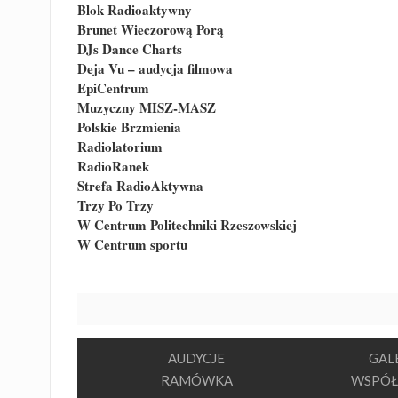
Blok Radioaktywny
Brunet Wieczorową Porą
DJs Dance Charts
Deja Vu – audycja filmowa
EpiCentrum
Muzyczny MISZ-MASZ
Polskie Brzmienia
Radiolatorium
RadioRanek
Strefa RadioAktywna
Trzy Po Trzy
W Centrum Politechniki Rzeszowskiej
W Centrum sportu
AUDYCJE
GAL
RAMÓWKA
WSPÓŁ