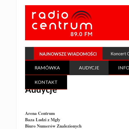
Koncert 
NAJNOWSZE WIADOMOŚCI
RAMÓWKA
AUDYCJE
INF
KONTAKT
Audycje
Arena Centrum
Baza Ludzi z Mgły
Biuro Numerów Znalezionych