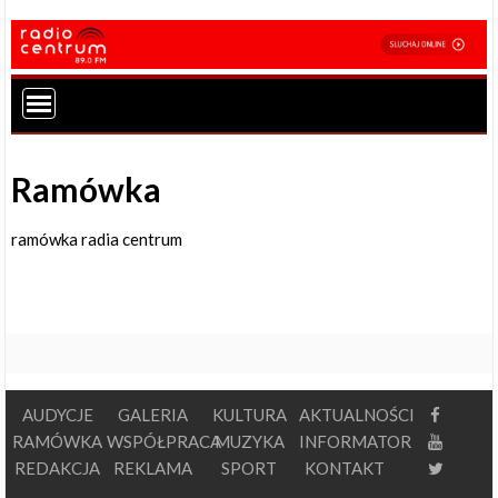
Ramówka
ramówka radia centrum
AUDYCJE
GALERIA
KULTURA
AKTUALNOŚCI
RAMÓWKA
WSPÓŁPRACA
MUZYKA
INFORMATOR
REDAKCJA
REKLAMA
SPORT
KONTAKT