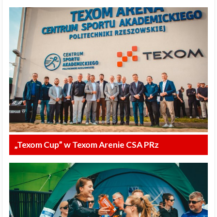
„Texom Cup” w Texom Arenie CSA PRz