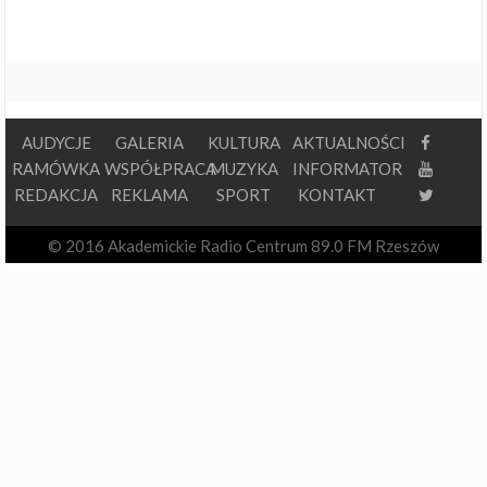
AUDYCJE
GALERIA
KULTURA
AKTUALNOŚCI
RAMÓWKA
WSPÓŁPRACA
MUZYKA
INFORMATOR
REDAKCJA
REKLAMA
SPORT
KONTAKT
© 2016 Akademickie Radio Centrum 89.0 FM Rzeszów