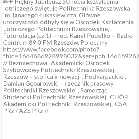
Piękny Jubileusz 50-lecia kształcenia
lotniczego świętuje
Politechnika Rzeszowska
im. Ignacego Łukasiewicza
. Główne
uroczystości odbyły się w
Ośrodek Kształcenia
Lotniczego Politechniki Rzeszowskiej
.
Fotorelacja (cz.1) – red. Kamil Pudełko –
Radio
Centrum 89.0 FM Rzeszów
. Polecamy
https://www.facebook.com/photo?
fbid=1664686928998032&set=pcb.16646926
//
Bezmiechowa , Akademicki Ośrodek
Szybowcowy Politechniki Rzeszowskiej
,
Rzeszów – stolica innowacji
,
Podkarpackie
,
Damian Gębarowski – rzecznik prasowy
Politechniki Rzeszowskiej
,
Samorząd
Studencki Politechniki Rzeszowskiej
,
CHÓR
Akademicki Politechniki Rzeszowskiej
,
CSA
PRz / AZS PRz
//