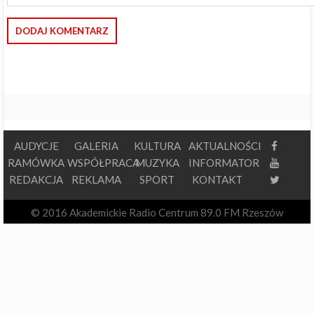
AUDYCJE
GALERIA
KULTURA
AKTUALNOŚCI
RAMÓWKA
WSPÓŁPRACA
MUZYKA
INFORMATOR
REDAKCJA
REKLAMA
SPORT
KONTAKT
© 2016 Akademickie Radio Centrum 89.0 FM Rzeszów