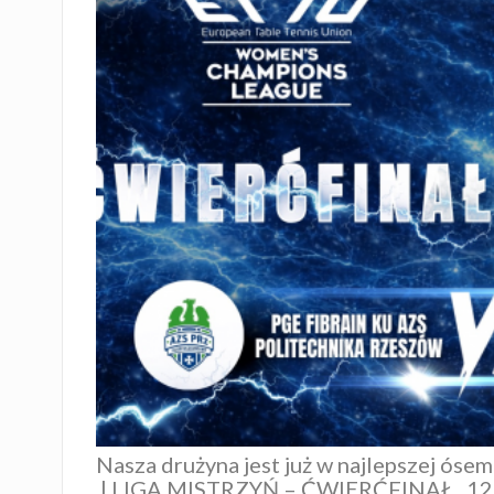
Nasza drużyna jest już w najlepszej ósem
| LIGA MISTRZYŃ – ĆWIERĆFINAŁ
12