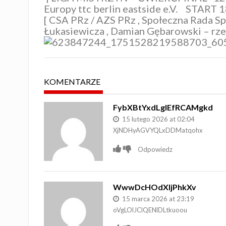
Europy
ttc berlin eastside e.V.
START 18
[
CSA PRz / AZS PRz
,
Społeczna Rada Sp
Łukasiewicza
,
Damian Gębarowski – rze
KOMENTARZE
FybXBtYxdLgIEfRCAMgkd
15 lutego 2026 at 02:04
XjNDHyAGVYQLxDDMatqohx
Odpowiedz
WwwDcHOdXIjPhkXv
15 marca 2026 at 23:19
oVgLOlJClQENlDLtkuoou