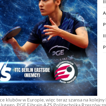
I
A
P
I
P
ce klubów w Europie, więc teraz szansa na kolejny
 lutego
PGE Fibrain AZS Politechnika Rzeszów
zm