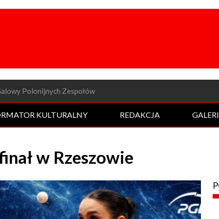
a odsłona Rockowej Nocy
ORMATOR KULTURALNY
REDAKCJA
GALER
finał w Rzeszowie
P