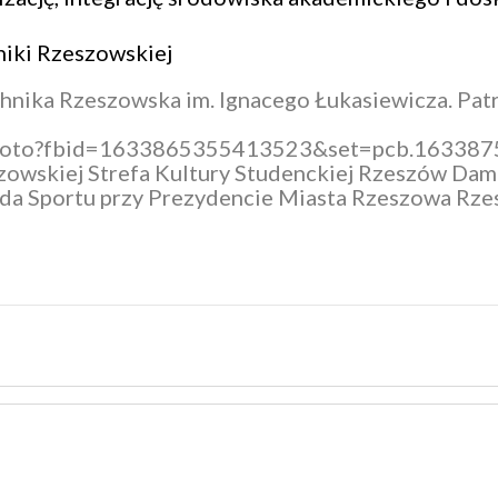
niki Rzeszowskiej
chnika Rzeszowska im. Ignacego Łukasiewicza
. Pa
m/photo?fbid=1633865355413523&set=pcb.16338
zowskiej
Strefa Kultury Studenckiej Rzeszów
Dami
da Sportu przy Prezydencie Miasta Rzeszowa
Rzes