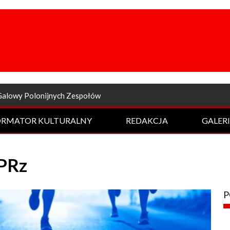
a odsłona Rockowej Nocy
ORMATOR KULTURALNY
REDAKCJA
GALER
 PRz
P