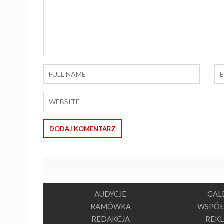
AUDYCJE
GAL
RAMÓWKA
WSPÓŁ
REDAKCJA
REK