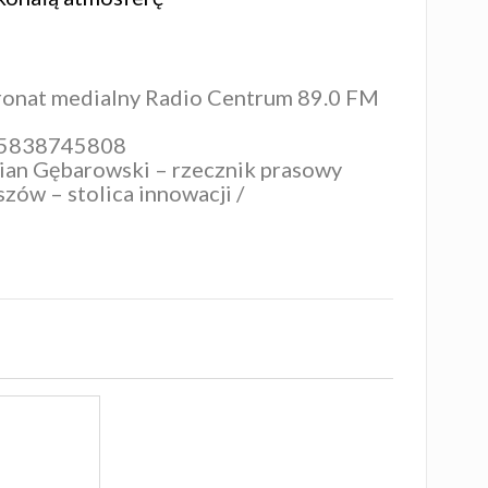
tronat medialny
Radio Centrum 89.0 FM
75838745808
an Gębarowski – rzecznik prasowy
zów – stolica innowacji
/