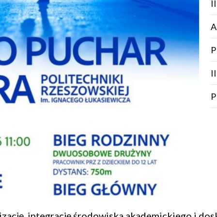
I
A
P
I
P
izację, integrację środowiska akademickiego i do