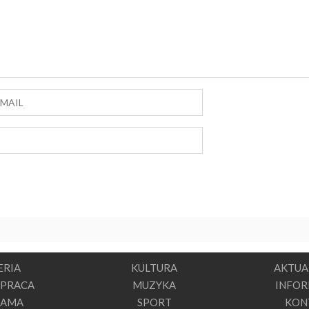
ERIA
KULTURA
AKTUA
PRACA
MUZYKA
INFO
LAMA
SPORT
KON