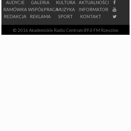
AUDYCJE
GALERIA
KULTURA
AKTUALNOŚCI
RAMÓWKA
WSPÓŁPRACA
MUZYKA
INFORMATOR
REDAKCJA
REKLAMA
SPORT
KONTAKT
© 2016 Akademickie Radio Centrum 89.0 FM Rzeszów