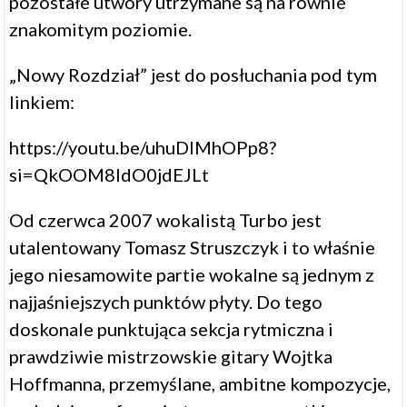
pozostałe utwory utrzymane są na równie
znakomitym poziomie.
„Nowy Rozdział” jest do posłuchania pod tym
linkiem:
https://youtu.be/uhuDlMhOPp8?
si=QkOOM8IdO0jdEJLt
Od czerwca 2007 wokalistą Turbo jest
utalentowany Tomasz Struszczyk i to właśnie
jego niesamowite partie wokalne są jednym z
najjaśniejszych punktów płyty. Do tego
doskonale punktująca sekcja rytmiczna i
prawdziwie mistrzowskie gitary Wojtka
Hoffmanna, przemyślane, ambitne kompozycje,