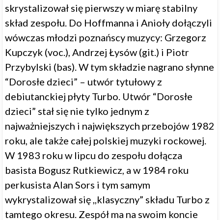
skrystalizował się pierwszy w miarę stabilny
skład zespołu. Do Hoffmanna i Anioły dołączyli
wówczas młodzi poznańscy muzycy: Grzegorz
Kupczyk (voc.), Andrzej Łysów (git.) i Piotr
Przybylski (bas). W tym składzie nagrano słynne
“Dorosłe dzieci” – utwór tytułowy z
debiutanckiej płyty Turbo. Utwór “Dorosłe
dzieci” stał się nie tylko jednym z
najważniejszych i największych przebojów 1982
roku, ale także całej polskiej muzyki rockowej.
W 1983 roku w lipcu do zespołu dołącza
basista Bogusz Rutkiewicz, a w 1984 roku
perkusista Alan Sors i tym samym
wykrystalizował się ,,klasyczny” składu Turbo z
tamtego okresu. Zespół ma na swoim koncie