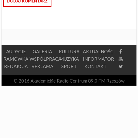
AUDYCJE
GALERIA
KULTURA
AKTUALNOŚCI
RAMÓWKA
WSPÓŁPRACA
MUZYKA
INFORMATOR
REDAKCJA
REKLAMA
SPORT
KONTAKT
© 2016 Akademickie Radio Centrum 89.0 FM Rzeszów