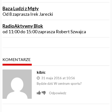
Baza Ludzi z Mgły
Od 8 zaprasza Irek Jarecki
RadioAktywny Blok
od 11:00 do 15:00 zaprasza Robert Szwajca
KOMENTARZE
kibic
31 maja 2016 at 10:56
Będzie dziś W centrum sportu?
Odpowiedz