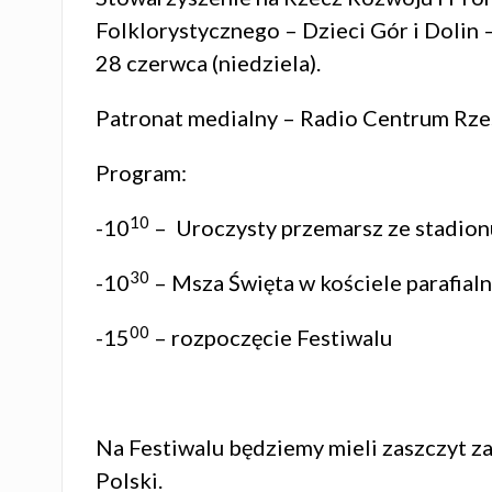
Folklorystycznego – Dzieci Gór i Dolin
28 czerwca (niedziela).
Patronat medialny – Radio Centrum Rz
Program:
10
-10
– Uroczysty przemarsz ze stadion
30
-10
– Msza Święta w kościele parafia
00
-15
– rozpoczęcie Festiwalu
Na Festiwalu będziemy mieli zaszczyt zap
Polski.