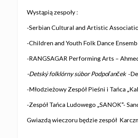
Wystąpią zespoły :
-Serbian Cultural and Artistic Associat
-Children and Youth Folk Dance Ensembl
-RANGSAGAR Performing Arts – Ahmed
-Detský folklórny súbor Podpoľanček
-De
-Młodzieżowy Zespół Pieśni i Tańca „Ka
-Zespół Tańca Ludowego „SANOK”- Sano
Gwiazdą wieczoru będzie zespół Karcz