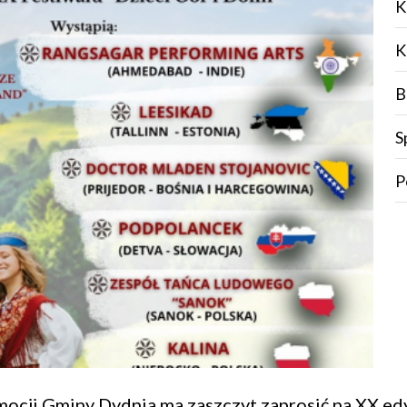
K
K
B
S
P
mocji Gminy Dydnia ma zaszczyt zaprosić na XX e