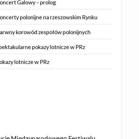
oncert Galowy – prolog
oncerty polonijne na rzeszowskim Rynku
arwny korowód zespołów polonijnych
pektakularne pokazy lotnicze w PRz
okazy lotnicze w PRz
dycję Międzynarodowego Festiwalu