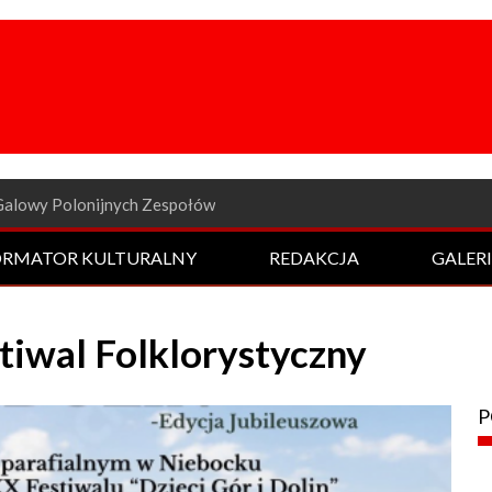
a odsłona Rockowej Nocy
ORMATOR KULTURALNY
REDAKCJA
GALER
stiwal Folklorystyczny
P