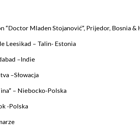
ion “Doctor Mladen Stojanović”, Prijedor, Bosnia &
e Leesikad – Talin- Estonia
abad –Indie
tva –Słowacja
lina” – Niebocko-Polska
k -Polska
marze