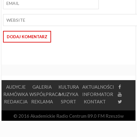
AUDYCJE
GALERIA
KULTURA
AKTUALNOŚCI
RAMÓWKA
WSPÓŁPRACA
MUZYKA
INFORMATOR
REDAKCJA
REKLAMA
SPORT
KONTAKT
© 2016 Akademickie Radio Centrum 89.0 FM Rzeszów