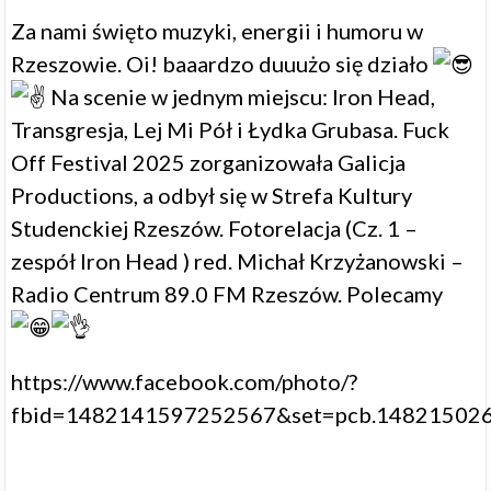
Za nami święto muzyki, energii i humoru w
Rzeszowie. Oi! baaardzo duuużo się działo
Na scenie w jednym miejscu: Iron Head,
Transgresja, Lej Mi Pół i Łydka Grubasa. Fuck
Off Festival 2025 zorganizowała
Galicja
Productions
, a odbył się w
Strefa Kultury
Studenckiej Rzeszów
. Fotorelacja (Cz. 1 –
zespół
Iron Head
) red.
Michał Krzyżanowski
–
Radio Centrum 89.0 FM Rzeszów
. Polecamy
https://www.facebook.com/photo/?
fbid=1482141597252567&set=pcb.14821502