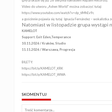
(płyta ukaże się już 28 sierpnia nakładem Napalm Records).
Video do utworu „Ashen World” można zobaczyć tutaj:
https://www.youtube.com/watch?v=dp_tiMhEv9c
a gościnnie pojawia się tutaj
Ignacia Fernández – wokalistka z
Natomiast w listopadzie grupa wystąpi 
KAMELOT
Support: Exit Eden,Temperance
10.11.2026 / Kraków, Studio
11.11.2026 / Warszawa, Progresja
BILETY:
https://bit.ly/KAMELOT_KRK
https://bit.ly/KAMELOT_WWA
SKOMENTUJ