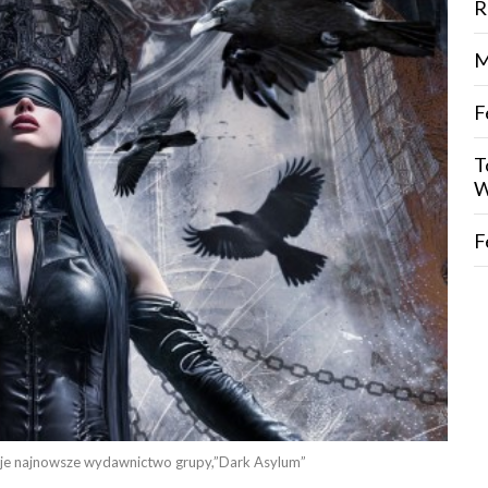
R
M
F
T
W
F
uje najnowsze wydawnictwo grupy,”Dark Asylum”