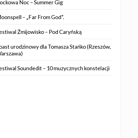
ockowa Noc – Summer Gig
oonspell – „Far From God”.
estiwal Żmijowisko – Pod Caryńską
oast urodzinowy dla Tomasza Stańko (Rzeszów,
arszawa)
estiwal Soundedit – 10 muzycznych konstelacji