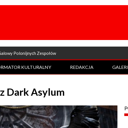
a odsłona Rockowej Nocy
ORMATOR KULTURALNY
REDAKCJA
GALER
 z Dark Asylum
P