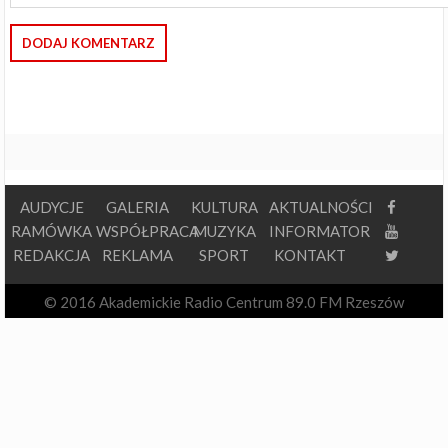
AUDYCJE
GALERIA
KULTURA
AKTUALNOŚCI
RAMÓWKA
WSPÓŁPRACA
MUZYKA
INFORMATOR
REDAKCJA
REKLAMA
SPORT
KONTAKT
© 2016 Akademickie Radio Centrum 89.0 FM Rzeszów