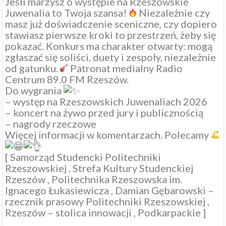
Jeśli marzysz o występie na
Rzeszowskie
Juwenalia
to Twoja szansa!
Niezależnie czy
masz już doświadczenie sceniczne, czy dopiero
stawiasz pierwsze kroki to przestrzeń, żeby się
pokazać. Konkurs ma charakter otwarty: mogą
zgłaszać się soliści, duety i zespoły, niezależnie
od gatunku.
Patronat medialny
Radio
Centrum 89.0 FM Rzeszów
.
Do wygrania
– występ na Rzeszowskich Juwenaliach 2026
– koncert na żywo przed jury i publicznością
– nagrody rzeczowe
Więcej informacji w komentarzach. Polecamy
[
Samorząd Studencki Politechniki
Rzeszowskiej
,
Strefa Kultury Studenckiej
Rzeszów
,
Politechnika Rzeszowska im.
Ignacego Łukasiewicza
,
Damian Gębarowski –
rzecznik prasowy Politechniki Rzeszowskiej
,
Rzeszów – stolica innowacji
,
Podkarpackie
]