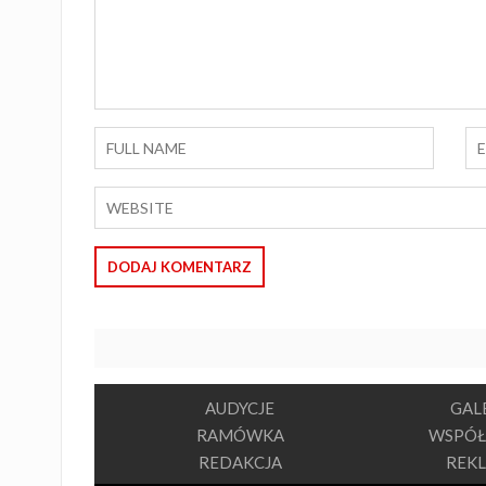
AUDYCJE
GAL
RAMÓWKA
WSPÓŁ
REDAKCJA
REK