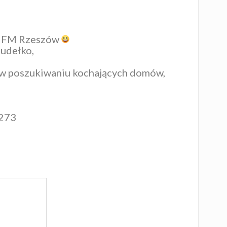
0 FM Rzeszów
Pudełko,
c w poszukiwaniu kochających domów,
273