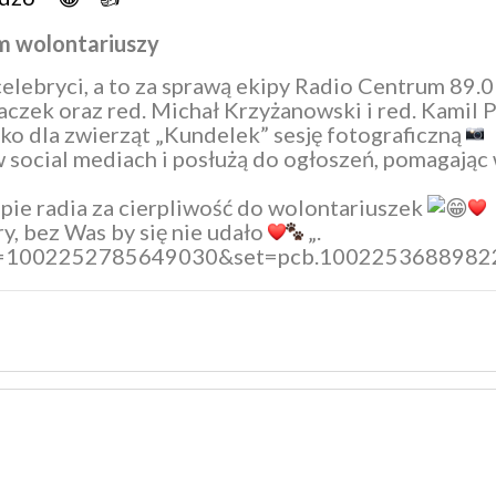
em wolontariuszy
celebryci, a to za sprawą ekipy
Radio Centrum 89.
aczek oraz red. Michał Krzyżanowski i red. Kamil 
ko dla zwierząt „Kundelek”
sesję fotograficzną
w social mediach i posłużą do ogłoszeń, pomagają
pie radia za cierpliwość do wolontariuszek
, bez Was by się nie udało
„.
bid=1002252785649030&set=pcb.1002253688982