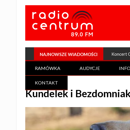
Plenerow
NAJNOWSZE WIADOMOŚCI
RAMÓWKA
AUDYCJE
INF
KONTAKT
Kundelek i Bezdomniaki