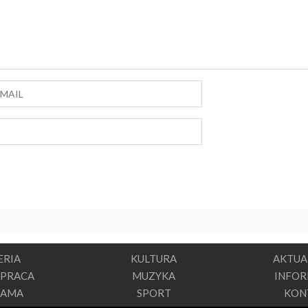
ERIA
KULTURA
AKTUA
PRACA
MUZYKA
INFO
LAMA
SPORT
KON