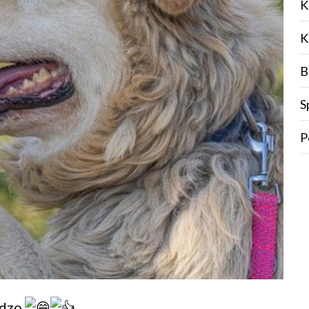
K
K
B
S
P
dzo