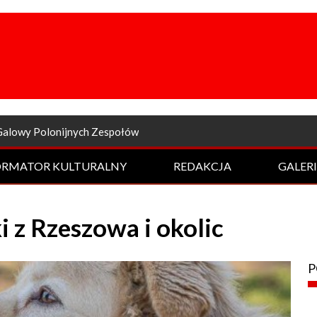
a odsłona Rockowej Nocy
ORMATOR KULTURALNY
REDAKCJA
GALER
 z Rzeszowa i okolic
P