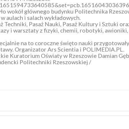
id=1651594733640585&set=pcb.1651604303639
yło wokół głównego budynku
Politechnika Rzeszo
w aulach i salach wykładowych.
ż Techniki, Pasaż Nauki, Pasaż Kultury i Sztuki or
y i warsztaty z fizyki, chemii, robotyki, awioniki,
pecjalnie na to coroczne święto nauki przygotował
stawy. Organizator
Ars Scientia
i
POLIMEDIA.PL
.
kie
Kuratorium Oświaty w Rzeszowie
Damian Gęb
dencki Politechniki Rzeszowskiej
/