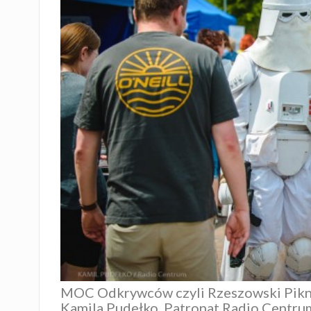
MOC Odkrywców czyli Rzeszowski Piknik 
Kamila Pudełko. Patronat
Radio Centru