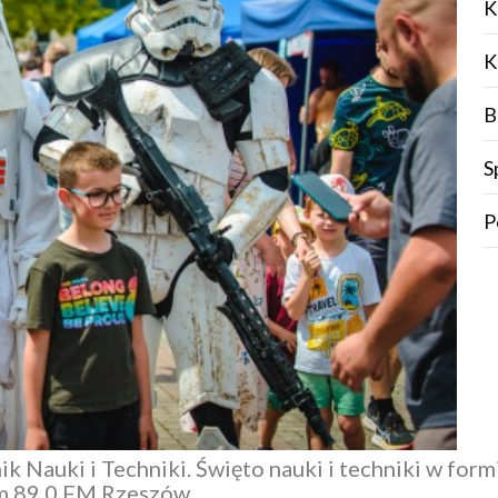
K
K
B
S
P
Nauki i Techniki. Święto nauki i techniki w form
m 89.0 FM Rzeszów
.