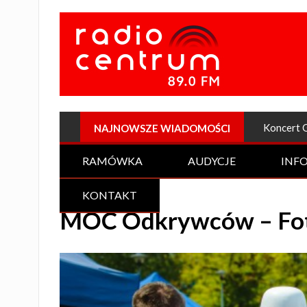
Plenerow
NAJNOWSZE WIADOMOŚCI
RAMÓWKA
AUDYCJE
INF
KONTAKT
MOC Odkrywców – Fot