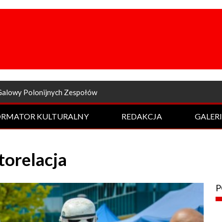
a odsłona Rockowej Nocy
ORMATOR KULTURALNY
REDAKCJA
GALER
orelacja
P