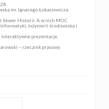
628
wska im. Ignacego Łukasiewicza
.
az Skwer Historii. A w nich MOC
 informatyki, inżynierii środowiska i
y interaktywne prezentacje,
arowski – rzecznik prasowy