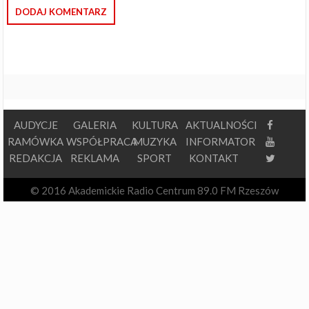
AUDYCJE
GALERIA
KULTURA
AKTUALNOŚCI
RAMÓWKA
WSPÓŁPRACA
MUZYKA
INFORMATOR
REDAKCJA
REKLAMA
SPORT
KONTAKT
© 2016 Akademickie Radio Centrum 89.0 FM Rzeszów