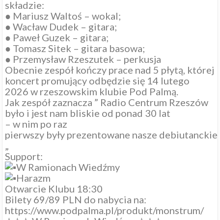
składzie:
● Mariusz Waltoś – wokal;
● Wacław Dudek – gitara;
● Paweł Guzek – gitara;
● Tomasz Sitek – gitara basowa;
● Przemysław Rzeszutek – perkusja
Obecnie zespół kończy prace nad 5 płytą, której
koncert promujący odbędzie się 14 lutego
2026 w rzeszowskim klubie Pod Palmą.
Jak zespół zaznacza ” Radio Centrum Rzeszów
było i jest nam bliskie od ponad 30 lat
– w nim po raz
pierwszy były prezentowane nasze debiutanckie na
„
Support:
W Ramionach Wiedźmy
Harazm
Otwarcie Klubu 18:30
Bilety 69/89 PLN do nabycia na:
https://www.podpalma.pl/produkt/monstrum/