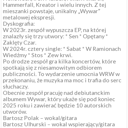
Hammerfall, Kreator i wielu innych. Z tej
mieszanki powstaje, unikalny „Wywar”
metalowej ekspresji.
Dyskografia:
W 2023r. zespół wypuszcza EP, na której
znalazły się trzy utwory: * Sen * Opętany *
Zaklęty Czar.
W 2024r. cztery single: * Sabat * W Ramionach
Wiedźmy * Stos * Zew krwi.
Po drodze zespół gra kilka koncertów, które
spotkają się z niesamowitym odbiorem
publiczności. To wydarzenie umocnia WRW w
przekonaniu, że muzyka ma moc i trafia do serc
słuchaczy.
Obecnie zespół pracuję nad debiutanckim
albumem Wywar, który ukaże się pod koniec
2025 roku i zawierać będzie 10 autorskich
utworów.
Bartosz Polak – wokal/gitara
Bartosz Ulhurski – wokal wspierający/gitara