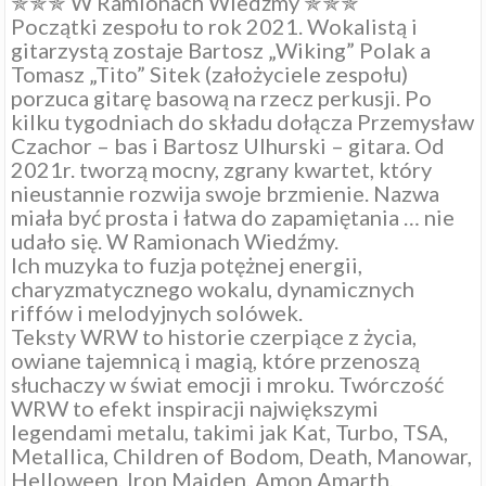
✯✯✯ W Ramionach Wiedźmy ✯✯✯
Początki zespołu to rok 2021. Wokalistą i
gitarzystą zostaje Bartosz „Wiking” Polak a
Tomasz „Tito” Sitek (założyciele zespołu)
porzuca gitarę basową na rzecz perkusji. Po
kilku tygodniach do składu dołącza Przemysław
Czachor – bas i Bartosz Ulhurski – gitara. Od
2021r. tworzą mocny, zgrany kwartet, który
nieustannie rozwija swoje brzmienie. Nazwa
miała być prosta i łatwa do zapamiętania … nie
udało się. W Ramionach Wiedźmy.
Ich muzyka to fuzja potężnej energii,
charyzmatycznego wokalu, dynamicznych
riffów i melodyjnych solówek.
Teksty WRW to historie czerpiące z życia,
owiane tajemnicą i magią, które przenoszą
słuchaczy w świat emocji i mroku. Twórczość
WRW to efekt inspiracji największymi
legendami metalu, takimi jak Kat, Turbo, TSA,
Metallica, Children of Bodom, Death, Manowar,
Helloween, Iron Maiden, Amon Amarth,