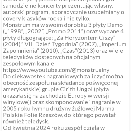
samodzielne koncerty prezentując własny,
autorski program , sporadycznie uzupełniany o
covery klasyków rocka i nie tylko.
Monstrum ma w swoim dorobku 3 płyty Demo
(„1998”, „2002”, „Promo 2011”) oraz wydane 4
płyty długogrające: „Za Horyzontem Ciszy”
(2004),” VIII Dzień Tygodnia” (2007), „Imperium
Zapomnienia” (2010), „Czas”(2013) oraz wiele
teledysków dostępnych na oficjalnym
zespołowym kanale
https://www.youtube.com/@monstrualny
Do ciekawostek nagraniowych zaliczyć można
obecność zespołu na składance poświęconej
amerykańskiej grupie Cirith Ungol (płyta
ukazała się na zachodzie Europy w wersji
winylowej) oraz skomponowanie i nagranie w
2005 roku hymnu drużyny żużlowej Marma
Polskie Folie Rzeszów, do którego powstał
również teledysk.
Od kwietnia 2024 roku zespół działa w