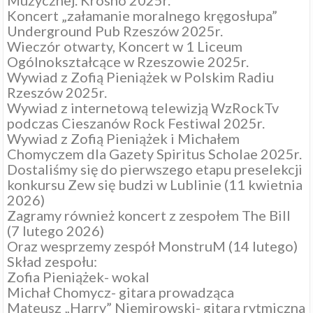
Muzycznej. Krosno 2025r.
Koncert „załamanie moralnego kręgosłupa”
Underground Pub Rzeszów 2025r.
Wieczór otwarty, Koncert w 1 Liceum
Ogólnokształcące w Rzeszowie 2025r.
Wywiad z Zofią Pieniążek w Polskim Radiu
Rzeszów 2025r.
Wywiad z internetową telewizją WzRockTv
podczas Cieszanów Rock Festiwal 2025r.
Wywiad z Zofią Pieniążek i Michałem
Chomyczem dla Gazety Spiritus Scholae 2025r.
Dostaliśmy się do pierwszego etapu preselekcji
konkursu Zew się budzi w Lublinie (11 kwietnia
2026)
Zagramy również koncert z zespołem The Bill
(7 lutego 2026)
Oraz wesprzemy zespół MonstruM (14 lutego)
Skład zespołu:
Zofia Pieniążek- wokal
Michał Chomycz- gitara prowadząca
Mateusz „Harry” Niemirowski- gitara rytmiczna