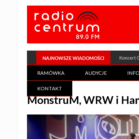
Plenerow
NAJNOWSZE WIADOMOŚCI
RAMÓWKA
AUDYCJE
INF
KONTAKT
MonstruM, WRW i Hara