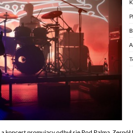
K
P
B
A
T
, a koncert promujący odbył się
Pod Palmą
. Zespół