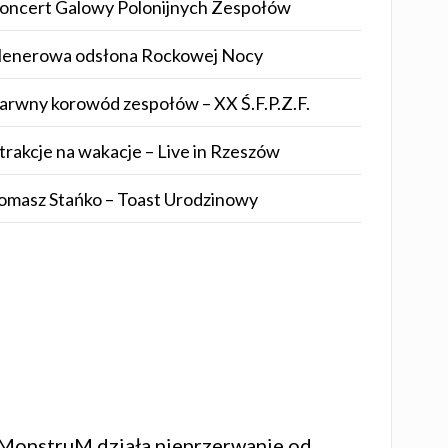
oncert Galowy Polonijnych Zespołów
lenerowa odsłona Rockowej Nocy
arwny korowód zespołów – XX Ś.F.P.Z.F.
trakcje na wakacje – Live in Rzeszów
omasz Stańko – Toast Urodzinowy
MonstruM
działa nieprzerwanie od