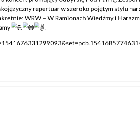
lskojęzyczny repertuar w szeroko pojętym stylu har
onkretnie: WRW –
W Ramionach Wiedźmy
i
Harazm
camy
.
bid=1541676331299093&set=pcb.1541685774631