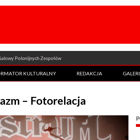
a odsłona Rockowej Nocy
ORMATOR KULTURALNY
REDAKCJA
GALER
zm – Fotorelacja
P