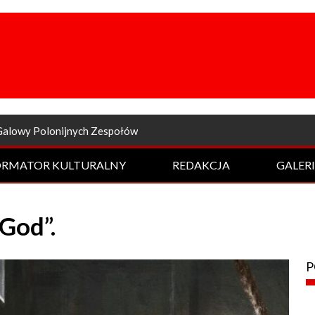
a odsłona Rockowej Nocy
ORMATOR KULTURALNY
REDAKCJA
GALER
God”.
P