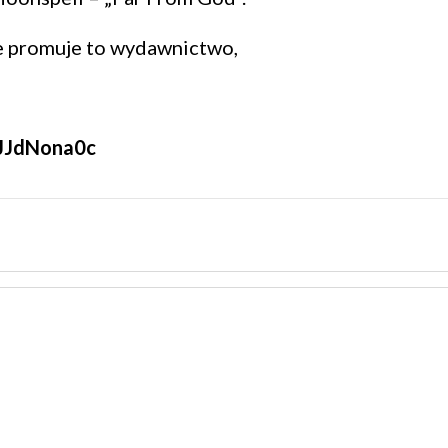
re promuje to wydawnictwo,
VJJdNona0c