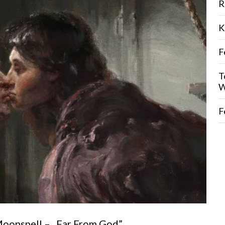
R
K
F
T
W
F
Moonspell – „Far From God”.