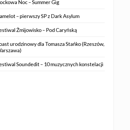
ockowa Noc – Summer Gig
amelot – pierwszy SP z Dark Asylum
estiwal Żmijowisko – Pod Caryńską
oast urodzinowy dla Tomasza Stańko (Rzeszów,
arszawa)
estiwal Soundedit – 10 muzycznych konstelacji