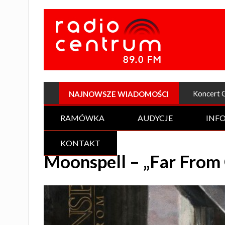
Plenerow
NAJNOWSZE WIADOMOŚCI
RAMÓWKA
AUDYCJE
INF
KONTAKT
Moonspell – „Far From 