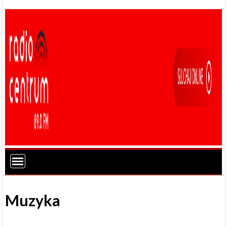
Muzyka