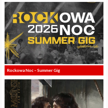
Rockowa Noc – Summer Gig