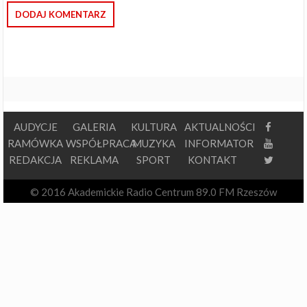
AUDYCJE
GALERIA
KULTURA
AKTUALNOŚCI
RAMÓWKA
WSPÓŁPRACA
MUZYKA
INFORMATOR
REDAKCJA
REKLAMA
SPORT
KONTAKT
© 2016 Akademickie Radio Centrum 89.0 FM Rzeszów