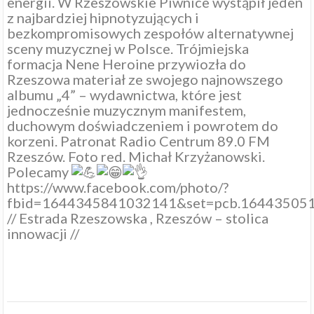
energii. W
Rzeszowskie Piwnice
wystąpił jeden
z najbardziej hipnotyzujących i
bezkompromisowych zespołów alternatywnej
sceny muzycznej w Polsce. Trójmiejska
formacja
Nene Heroine
przywiozła do
Rzeszowa materiał ze swojego najnowszego
albumu „4” – wydawnictwa, które jest
jednocześnie muzycznym manifestem,
duchowym doświadczeniem i powrotem do
korzeni. Patronat
Radio Centrum 89.0 FM
Rzeszów
. Foto red.
Michał Krzyżanowski
.
Polecamy
https://www.facebook.com/photo/?
fbid=1644345841032141&set=pcb.16443505
//
Estrada Rzeszowska
,
Rzeszów – stolica
innowacji
//