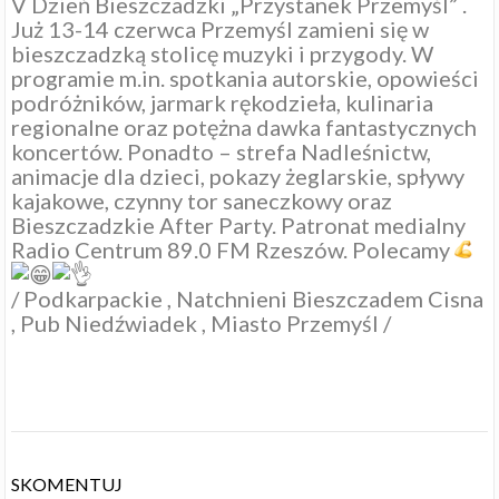
V Dzień Bieszczadzki „Przystanek Przemyśl” .
Już 13-14 czerwca Przemyśl zamieni się w
bieszczadzką stolicę muzyki i przygody. W
programie m.in. spotkania autorskie, opowieści
podróżników, jarmark rękodzieła, kulinaria
regionalne oraz potężna dawka fantastycznych
koncertów. Ponadto – strefa Nadleśnictw,
animacje dla dzieci, pokazy żeglarskie, spływy
kajakowe, czynny tor saneczkowy oraz
Bieszczadzkie After Party. Patronat medialny
Radio Centrum 89.0 FM Rzeszów
. Polecamy
/
Podkarpackie
,
Natchnieni Bieszczadem Cisna
,
Pub Niedźwiadek
,
Miasto Przemyśl
/
SKOMENTUJ