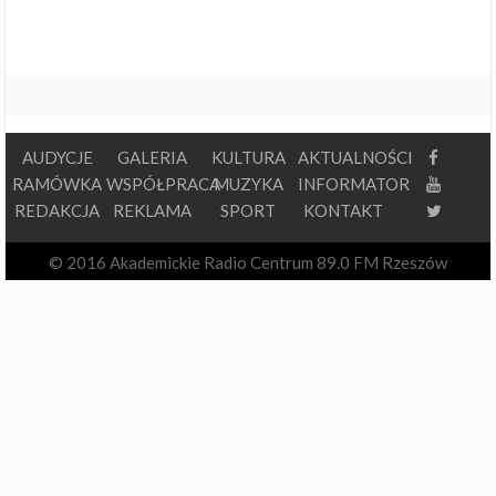
AUDYCJE
GALERIA
KULTURA
AKTUALNOŚCI
RAMÓWKA
WSPÓŁPRACA
MUZYKA
INFORMATOR
REDAKCJA
REKLAMA
SPORT
KONTAKT
© 2016 Akademickie Radio Centrum 89.0 FM Rzeszów