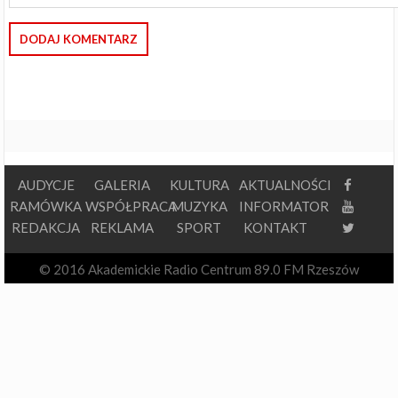
AUDYCJE
GALERIA
KULTURA
AKTUALNOŚCI
RAMÓWKA
WSPÓŁPRACA
MUZYKA
INFORMATOR
REDAKCJA
REKLAMA
SPORT
KONTAKT
© 2016 Akademickie Radio Centrum 89.0 FM Rzeszów