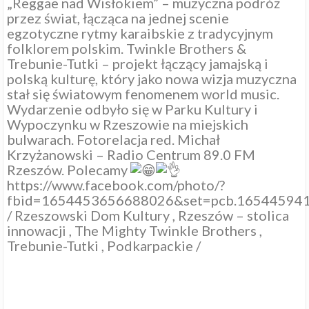
„Reggae nad Wisłokiem” – muzyczna podróż
przez świat, łącząca na jednej scenie
egzotyczne rytmy karaibskie z tradycyjnym
folklorem polskim. Twinkle Brothers &
Trebunie-Tutki – projekt łączący jamajską i
polską kulturę, który jako nowa wizja muzyczna
stał się światowym fenomenem world music.
Wydarzenie odbyło się w Parku Kultury i
Wypoczynku w Rzeszowie na miejskich
bulwarach. Fotorelacja red.
Michał
Krzyżanowski
–
Radio Centrum 89.0 FM
Rzeszów
. Polecamy
https://www.facebook.com/photo/?
fbid=1654453656688026&set=pcb.16544594
/
Rzeszowski Dom Kultury
,
Rzeszów – stolica
innowacji
,
The Mighty Twinkle Brothers
,
Trebunie-Tutki
,
Podkarpackie
/