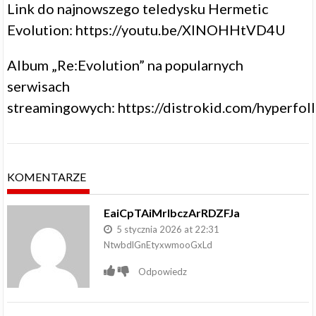
Link do najnowszego teledysku Hermetic
Evolution:
https://youtu.be/XINOHHtVD4U
Album „Re:Evolution” na popularnych
serwisach
streamingowych:
https://distrokid.com/hyperfo
KOMENTARZE
EaiCpTAiMrIbczArRDZFJa
5 stycznia 2026 at 22:31
NtwbdlGnEtyxwmooGxLd
Odpowiedz