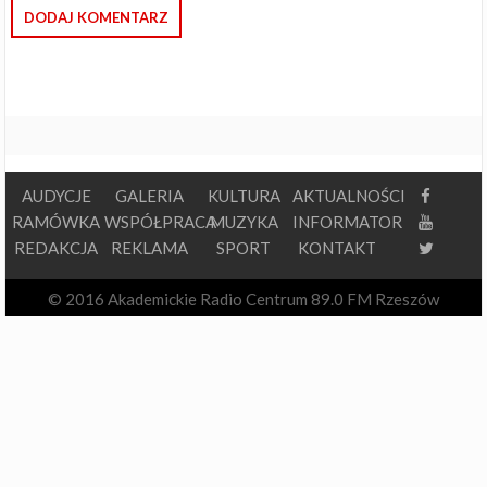
AUDYCJE
GALERIA
KULTURA
AKTUALNOŚCI
RAMÓWKA
WSPÓŁPRACA
MUZYKA
INFORMATOR
REDAKCJA
REKLAMA
SPORT
KONTAKT
© 2016 Akademickie Radio Centrum 89.0 FM Rzeszów