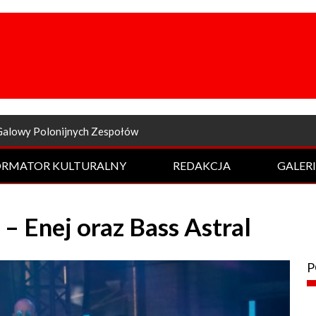
a odsłona Rockowej Nocy
ORMATOR KULTURALNY
REDAKCJA
GALER
– Enej oraz Bass Astral
P