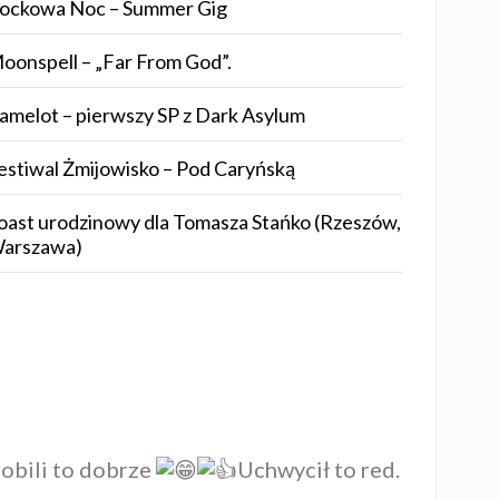
ockowa Noc – Summer Gig
oonspell – „Far From God”.
amelot – pierwszy SP z Dark Asylum
estiwal Żmijowisko – Pod Caryńską
oast urodzinowy dla Tomasza Stańko (Rzeszów,
arszawa)
zrobili to dobrze
Uchwycił to red.