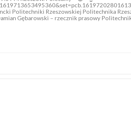
id=1619713653495360&set=pcb.1619720280161
cki Politechniki Rzeszowskiej
Politechnika Rzes
amian Gębarowski – rzecznik prasowy Politechni