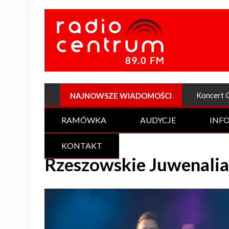
Plenerow
NAJNOWSZE WIADOMOŚCI
RAMÓWKA
AUDYCJE
INF
KONTAKT
Rzeszowskie Juwenalia 