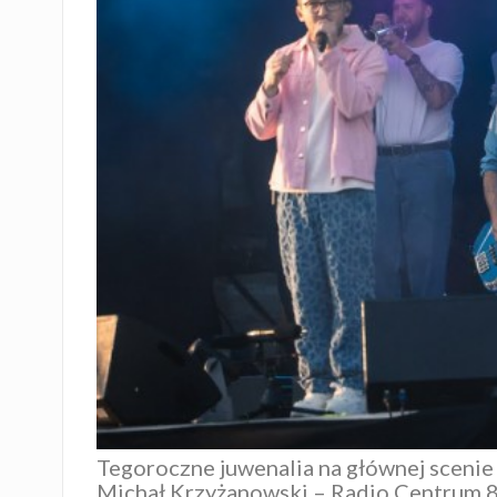
Tegoroczne juwenalia na głównej scenie 
Michał Krzyżanowski
–
Radio Centrum 