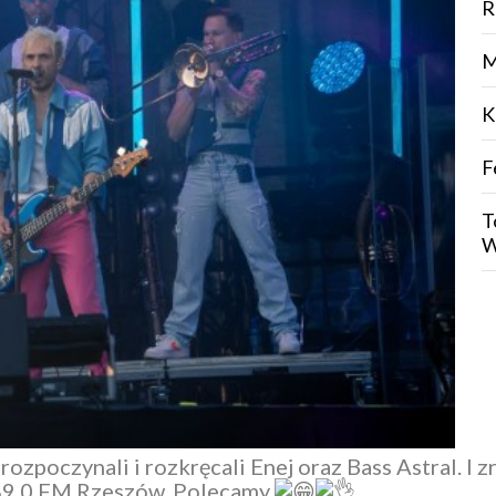
R
M
K
F
T
W
rozpoczynali i rozkręcali
Enej
oraz
Bass Astral
. I 
89.0 FM Rzeszów
. Polecamy