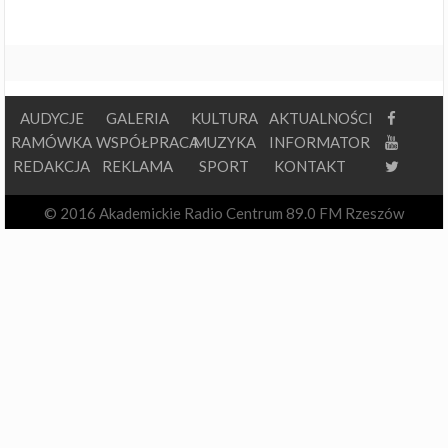
AUDYCJE
GALERIA
KULTURA
AKTUALNOŚCI
RAMÓWKA
WSPÓŁPRACA
MUZYKA
INFORMATOR
REDAKCJA
REKLAMA
SPORT
KONTAKT
© 2016 Akademickie Radio Centrum 89.0 FM Rzeszów