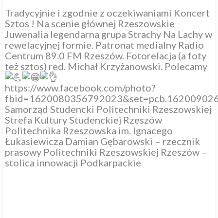
Tradycyjnie i zgodnie z oczekiwaniami Koncert
Sztos ! Na scenie głównej
Rzeszowskie
Juwenalia
legendarna grupa
Strachy Na Lachy
w
rewelacyjnej formie. Patronat medialny
Radio
Centrum 89.0 FM Rzeszów
. Fotorelacja (a foty
też sztos) red.
Michał Krzyżanowski
. Polecamy
https://www.facebook.com/photo?
fbid=1620080356792023&set=pcb.16200902
Samorząd Studencki Politechniki Rzeszowskiej
Strefa Kultury Studenckiej Rzeszów
Politechnika Rzeszowska im. Ignacego
Łukasiewicza
Damian Gębarowski – rzecznik
prasowy Politechniki Rzeszowskiej
Rzeszów –
stolica innowacji
Podkarpackie