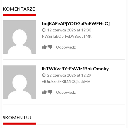
KOMENTARZE
bojKAFeAPjYODGaPoEWFHsOj
12 czerwca 2026 at 12:30
NWSijTabOorFeDVBqocTMK
Odpowiedz
ihTWKvcRYtEsWlzfBbkOmoky
22 czerwca 2026 at 12:29
vBJuJxEkSFKtLMfCCjlqckMV
Odpowiedz
SKOMENTUJ