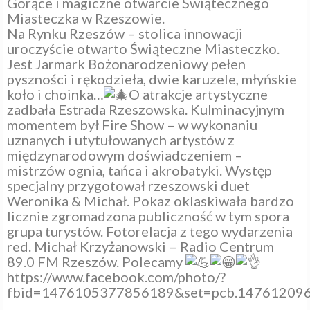
Gorące i magiczne otwarcie Świątecznego
Miasteczka w Rzeszowie.
Na Rynku
Rzeszów – stolica innowacji
uroczyście otwarto
Świąteczne Miasteczko
.
Jest Jarmark Bożonarodzeniowy pełen
pyszności i rękodzieła, dwie karuzele, młyńskie
koło i choinka…
O atrakcje artystyczne
zadbała
Estrada Rzeszowska
. Kulminacyjnym
momentem był Fire Show – w wykonaniu
uznanych i utytułowanych artystów z
międzynarodowym doświadczeniem –
mistrzów ognia, tańca i akrobatyki. Występ
specjalny przygotował rzeszowski duet
Weronika & Michał. Pokaz oklaskiwała bardzo
licznie zgromadzona publiczność w tym spora
grupa turystów. Fotorelacja z tego wydarzenia
red.
Michał Krzyżanowski
–
Radio Centrum
89.0 FM Rzeszów
. Polecamy
https://www.facebook.com/photo/?
fbid=1476105377856189&set=pcb.14761209