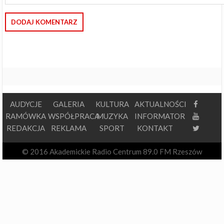
AUDYCJE
GALERIA
KULTURA
AKTUALNOŚCI
RAMÓWKA
WSPÓŁPRACA
MUZYKA
INFORMATOR
REDAKCJA
REKLAMA
SPORT
KONTAKT
© 2016 Akademickie Radio Centrum 89.0 FM Rzeszów