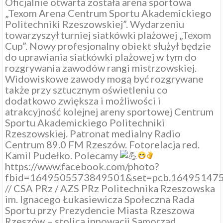
Oficjalnie otwarta została arena sportowa
„Texom Arena Centrum Sportu Akademickiego
Politechniki Rzeszowskiej”. Wydarzeniu
towarzyszył turniej siatkówki plażowej „Texom
Cup”. Nowy profesjonalny obiekt służył będzie
do uprawiania siatkówki plażowej w tym do
rozgrywania zawodów rangi mistrzowskiej.
Widowiskowe zawody mogą być rozgrywane
także przy sztucznym oświetleniu co
dodatkowo zwiększa i możliwości i
atrakcyjność kolejnej areny sportowej Centrum
Sportu Akademickiego Politechniki
Rzeszowskiej. Patronat medialny
Radio
Centrum 89.0 FM Rzeszów
. Fotorelacja red.
Kamil Pudełko. Polecamy
https://www.facebook.com/photo?
fbid=1649505573849501&set=pcb.16495147
//
CSA PRz / AZS PRz
Politechnika Rzeszowska
im. Ignacego Łukasiewicza
Społeczna Rada
Sportu przy Prezydencie Miasta Rzeszowa
Rzeszów – stolica innowacji
Samorząd