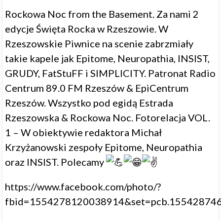
Rockowa Noc from the Basement. Za nami 2
edycje Święta Rocka w Rzeszowie. W
Rzeszowskie Piwnice
na scenie zabrzmiały
takie kapele jak Epitome, Neuropathia, INSIST,
GRUDY, FatStuFF i SIMPLICITY. Patronat
Radio
Centrum 89.0 FM Rzeszów
&
EpiCentrum
Rzeszów
. Wszystko pod egidą
Estrada
Rzeszowska
&
Rockowa Noc
. Fotorelacja VOL.
1 – W obiektywie redaktora
Michał
Krzyżanowski
zespoły
Epitome
,
Neuropathia
oraz
INSIST
. Polecamy
https://www.facebook.com/photo/?
fbid=1554278120038914&set=pcb.15542874