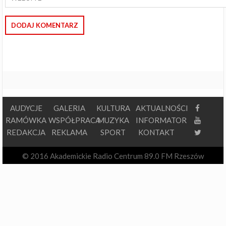
AUDYCJE
GALERIA
KULTURA
AKTUALNOŚCI
RAMÓWKA
WSPÓŁPRACA
MUZYKA
INFORMATOR
REDAKCJA
REKLAMA
SPORT
KONTAKT
© 2016 Akademickie Radio Centrum 89.0 FM Rzeszów