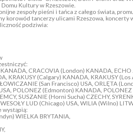
 Domu Kultury w Rzeszowie.
jne zespoły pieśni i tańca z całego świata, promu
wny korowód tancerzy ulicami Rzeszowa, koncerty
liczność podziwia:
w
zestniczyć:
 KANADA, CRACOVIA (London) KANADA, ECHO Z
ADA, KRAKUSY (Calgary) KANADA, KRAKUSY (Los 
 ŁOWICZANIE (San Francisco) USA, ORLĘTA (Lo
t) USA, POLONEZ (Edmonton) KANADA, POLONEZ
NIEMCY, SUSZANIE (Horni Sucha) CZECHY, SYRE
, WESOŁY LUD (Chicago) USA, WILIA (Wilno) LIT
 wystąpią:
Londyn) WIELKA BRYTANIA,
Y,