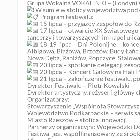
Grupa Wokalna VOKALINKI – (Londyn
W sumie w stolicy województwa podk
Program festiwalu:
15 lipca – przyjazdy zespołów do 
17 lipca – otwarcie XX Światowego 
tancerzy i towarzyszących im kapel ul
18-19 lipca – Dni Polonijne – konc
Albigowa, Błażowa, Brzozów, Budy Łańcu
Nowa Dęba, Raniżów, Ropczyce, Stalowa 
20 lipca – spotkanie delegacji ze
20 lipca – Koncert Galowy na Hali
21 lipca – zakończenie festiwalu, 
Dyrektor Festiwalu – Piotr Kowalski
Dyrektor artystyczny, reżyser i główny 
Organizatorzy:
Stowarzyszenie „Wspólnota
Stowarzysz
Województwo
Podkarpackie – serwis 
Miasto
Rzeszów – stolica innowacji
Partnerzy organizacyjni: Wojewódzki D
Festiwal jest współfinansowany ze śro