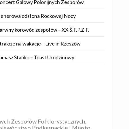
oncert Galowy Polonijnych Zespołów
lenerowa odsłona Rockowej Nocy
arwny korowód zespołów – XX Ś.F.P.Z.F.
trakcje na wakacje – Live in Rzeszów
omasz Stańko – Toast Urodzinowy
nych Zespołów Folklorystycznych,
jewództwo Podkarpackie i Miasto