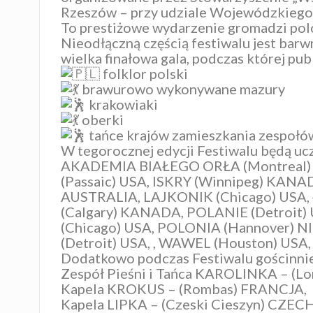
Rzeszów – przy udziale Wojewódzkiego
To prestiżowe wydarzenie gromadzi poloni
Nieodłączną częścią festiwalu jest bar
wielka finałowa gala, podczas której pub
folklor polski
brawurowo wykonywane mazury
krakowiaki
oberki
tańce krajów zamieszkania zespołó
W tegorocznej edycji Festiwalu będą uc
AKADEMIA BIAŁEGO ORŁA (Montreal)
(Passaic) USA, ISKRY (Winnipeg) KAN
AUSTRALIA, LAJKONIK (Chicago) USA,
(Calgary) KANADA, POLANIE (Detroi
(Chicago) USA, POLONIA (Hannover) 
(Detroit) USA, , WAWEL (Houston) USA
Dodatkowo podczas Festiwalu gościnnie
Zespół Pieśni i Tańca KAROLINKA – (
Kapela KROKUS – (Rombas) FRANCJA,
Kapela LIPKA – (Czeski Cieszyn) CZECH