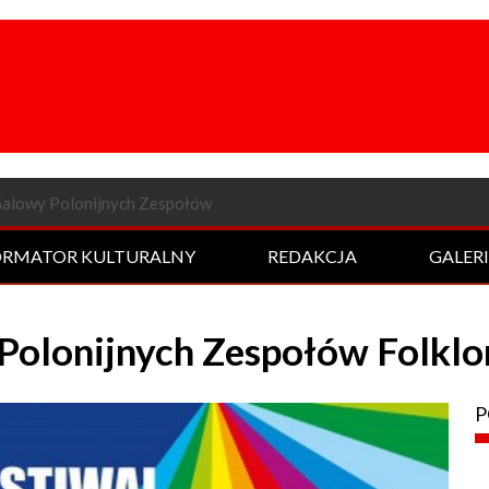
a odsłona Rockowej Nocy
ORMATOR KULTURALNY
REDAKCJA
GALER
Polonijnych Zespołów Folklo
P