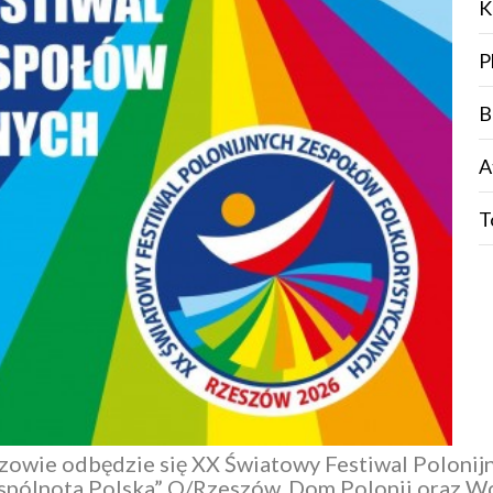
K
P
B
A
T
zowie odbędzie się XX Światowy Festiwal Polonij
spólnota Polska” O/Rzeszów, Dom Polonii
oraz Wo