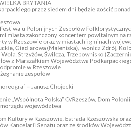
) WIELKA BRYTANIA
arpackiego przez siedem dni będzie gościć pona
Rzeszowa
Festiwalu Polonijnych Zespołów Folklorystycznyc
icami miasta zakończony koncertem powitalnym na
erty w Rzeszowie oraz w miastach i gminach wojew
ckie, Giedlarowa (Maleniska), Iwonicz Zdrój, Ko
Wola, Strzyżów, Świlcza, Trzebownisko (Zaczernie
społów z Marszałkiem Województwa Podkarpackieg
 Podpromie w Rzeszowie
pożegnanie zespołów
choreograf – Janusz Chojecki
enie „Wspólnota Polska” O/Rzeszów, Dom Polonii
samorządu województwa
om Kultury w Rzeszowie,
Estrada Rzeszowska
oraz
dków Kancelarii Senatu oraz ze środków Wojewódz