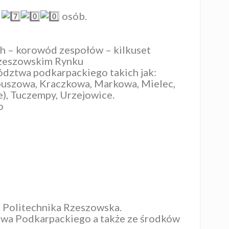
d
osób.
h – korowód zespołów – kilkuset
 rzeszowskim Rynku
ództwa podkarpackiego takich jak:
lbuszowa, Kraczkowa, Markowa, Mielec,
), Tuczempy, Urzejowice.
o
 Politechnika Rzeszowska.
twa Podkarpackiego a także ze środków