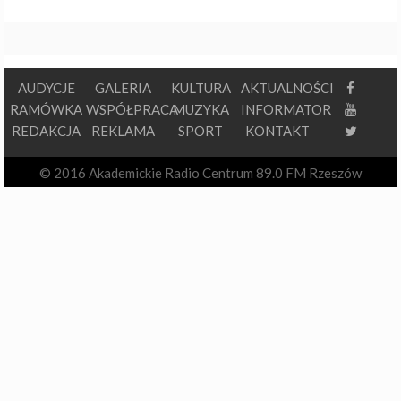
AUDYCJE
GALERIA
KULTURA
AKTUALNOŚCI
RAMÓWKA
WSPÓŁPRACA
MUZYKA
INFORMATOR
REDAKCJA
REKLAMA
SPORT
KONTAKT
© 2016 Akademickie Radio Centrum 89.0 FM Rzeszów