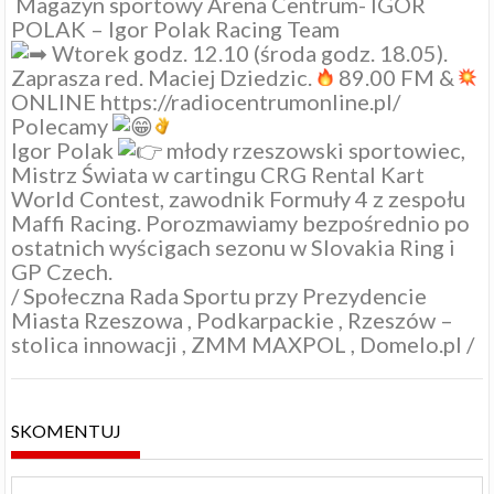
Magazyn sportowy Arena Centrum- IGOR
POLAK –
Igor Polak Racing Team
Wtorek godz. 12.10 (środa godz. 18.05).
Zaprasza red. Maciej Dziedzic.
89.00 FM &
ONLINE
https://radiocentrumonline.pl/
Polecamy
Igor Polak
młody rzeszowski sportowiec,
Mistrz Świata w cartingu CRG Rental Kart
World Contest, zawodnik Formuły 4 z zespołu
Maffi Racing
. Porozmawiamy bezpośrednio po
ostatnich wyścigach sezonu w Slovakia Ring i
GP Czech.
/
Społeczna Rada Sportu przy Prezydencie
Miasta Rzeszowa
,
Podkarpackie
,
Rzeszów –
stolica innowacji
,
ZMM MAXPOL
,
Domelo.pl
/
SKOMENTUJ