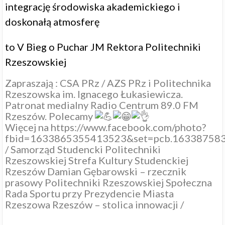
integrację środowiska akademickiego i
doskonałą atmosferę
to V Bieg o Puchar JM Rektora Politechniki
Rzeszowskiej
Zapraszają :
CSA PRz / AZS PRz
i
Politechnika
Rzeszowska im. Ignacego Łukasiewicza
.
Patronat medialny
Radio Centrum 89.0 FM
Rzeszów
. Polecamy
Więcej na https://www.facebook.com/photo?
fbid=1633865355413523&set=pcb.16338758
/
Samorząd Studencki Politechniki
Rzeszowskiej
Strefa Kultury Studenckiej
Rzeszów
Damian Gębarowski – rzecznik
prasowy Politechniki Rzeszowskiej
Społeczna
Rada Sportu przy Prezydencie Miasta
Rzeszowa
Rzeszów – stolica innowacji
/