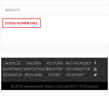
AUDYCJE
GALERIA
KULTURA
AKTUALNOŚCI
RAMÓWKA
WSPÓŁPRACA
MUZYKA
INFORMATOR
REDAKCJA
REKLAMA
SPORT
KONTAKT
© 2016 Akademickie Radio Centrum 89.0 FM Rzeszów