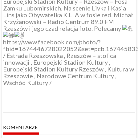
Europejski Stadion Kultury – Rzeszów – Fosa
Zamku Lubomirskich. Na scenie
Livka
i
Kasia
Lins
jako Obywatelka K.L. A w fosie red.
Michał
Krzyżanowski
–
Radio Centrum 89.0 FM
Rzeszów
i jego czad relacja foto. Polecamy
https://www.facebook.com/photo/?
fbid=1674446728022052&set=pcb.16744583
/
Estrada Rzeszowska
,
Rzeszów – stolica
innowacji
,
Europejski Stadion Kultury
,
Europejski Stadion Kultury Rzeszów
,
Kultura w
Rzeszowie
,
Narodowe Centrum Kultury
,
Wschód Kultury
/
KOMENTARZE