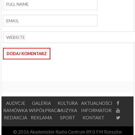
AUDYCJE
GALERIA
KULTURA
AKTUALNOŚCI
RAMÓWKA
WSPÓŁPRACA
MUZYKA
INFORMATOR
REDAKCJA
REKLAMA
SPORT
KONTAKT
© 2016 Akademickie Radio Centrum 89.0 FM Rzeszów