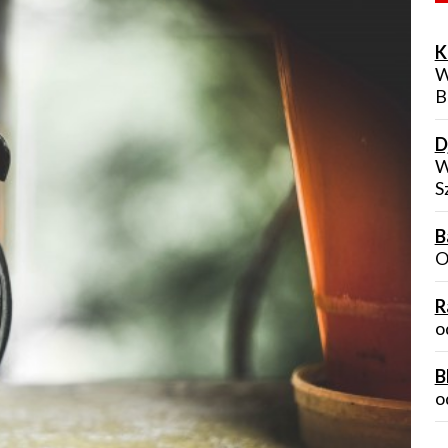
K
W
B
D
W
S
B
O
R
o
B
o