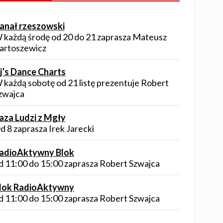
anał rzeszowski
 każdą środę od 20 do 21 zaprasza Mateusz
artoszewicz
j’s Dance Charts
 każdą sobotę od 21 listę prezentuje Robert
zwajca
aza Ludzi z Mgły
d 8 zaprasza Irek Jarecki
adioAktywny Blok
d 11:00 do 15:00 zaprasza Robert Szwajca
lok RadioAktywny
d 11:00 do 15:00 zaprasza Robert Szwajca