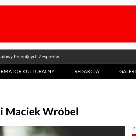
a odsłona Rockowej Nocy
ORMATOR KULTURALNY
REDAKCJA
GALER
zi Maciek Wróbel
P