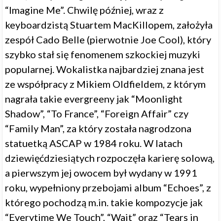
“Imagine Me”. Chwilę później, wraz z
keyboardzistą Stuartem MacKillopem, założyła
zespół Cado Belle (pierwotnie Joe Cool), który
szybko stał się fenomenem szkockiej muzyki
popularnej. Wokalistka najbardziej znana jest
ze współpracy z Mikiem Oldfieldem, z którym
nagrała takie evergreeny jak “Moonlight
Shadow”, “To France”, “Foreign Affair” czy
“Family Man”, za który została nagrodzona
statuetką ASCAP w 1984 roku. W latach
dziewięćdziesiątych rozpoczęła karierę solową,
a pierwszym jej owocem był wydany w 1991
roku, wypełniony przebojami album “Echoes”, z
którego pochodzą m.in. takie kompozycje jak
“Everytime We Touch”, “Wait” oraz “Tears in