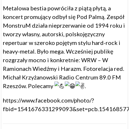
Metalowa bestia powróciła z piątą płytą, a
koncert promujący odbył się
Pod Palmą
. Zespół
MonstruM
działa nieprzerwanie od 1994 roku i
tworzy własny, autorski, polskojęzyczny
repertuar w szeroko pojętym stylu hard-rock i
heavy-metal. Było mega. Wcześniej publikę
rozgrzały mocno i konkretnie: WRW –
W
Ramionach Wiedźmy
i
Harazm
. Fotorelacja red.
Michał Krzyżanowski
Radio Centrum 89.0 FM
Rzeszów
. Polecamy
.
https://www.facebook.com/photo/?
fbid=1541676331299093&set=pcb.15416857