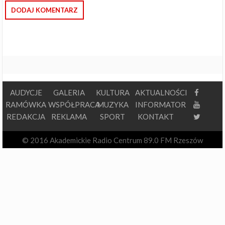
AUDYCJE
GALERIA
KULTURA
AKTUALNOŚCI
RAMÓWKA
WSPÓŁPRACA
MUZYKA
INFORMATOR
REDAKCJA
REKLAMA
SPORT
KONTAKT
© 2016 Akademickie Radio Centrum 89.0 FM Rzeszów