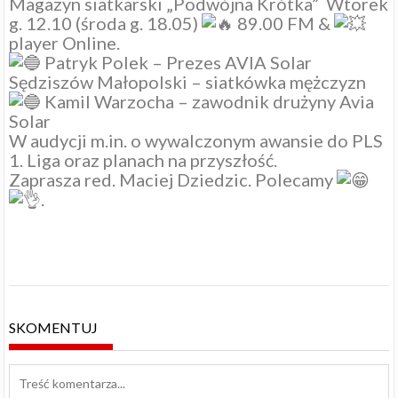
Magazyn siatkarski „Podwójna Krótka” Wtorek
g. 12.10 (środa g. 18.05)
89.00 FM &
player Online.
Patryk Polek – Prezes
AVIA Solar
Sędziszów Małopolski – siatkówka mężczyzn
Kamil Warzocha – zawodnik drużyny Avia
Solar
W audycji m.in. o wywalczonym awansie do
PLS
1. Liga
oraz planach na przyszłość.
Zaprasza red. Maciej Dziedzic. Polecamy
.
SKOMENTUJ