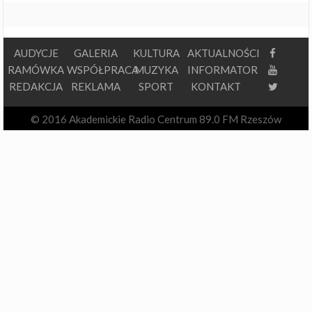
AUDYCJE
GALERIA
KULTURA
AKTUALNOŚCI
RAMÓWKA
WSPÓŁPRACA
MUZYKA
INFORMATOR
REDAKCJA
REKLAMA
SPORT
KONTAKT
© 2016 Akademickie Radio Centrum 89.0 FM Rzeszów