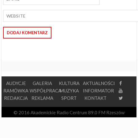
AUDYCJE
GALERIA
KULTURA
AKTUALNOŚCI
RAMÓWKA
WSPÓŁPRACA
MUZYKA
INFORMATOR
REDAKCJA
REKLAMA
SPORT
KONTAKT
© 2016 Akademickie Radio Centrum 89.0 FM Rzeszów