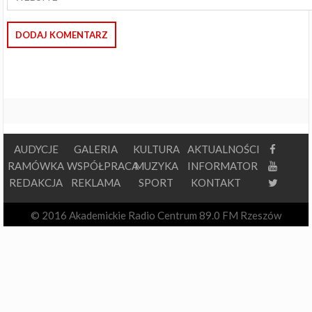
AUDYCJE
GALERIA
KULTURA
AKTUALNOŚCI
RAMÓWKA
WSPÓŁPRACA
MUZYKA
INFORMATOR
REDAKCJA
REKLAMA
SPORT
KONTAKT
© 2016 Akademickie Radio Centrum 89.0 FM Rzeszów