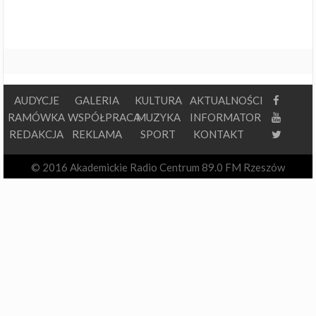
AUDYCJE
GALERIA
KULTURA
AKTUALNOŚCI
RAMÓWKA
WSPÓŁPRACA
MUZYKA
INFORMATOR
REDAKCJA
REKLAMA
SPORT
KONTAKT
© 2016 Akademickie Radio Centrum 89.0 FM Rzeszów