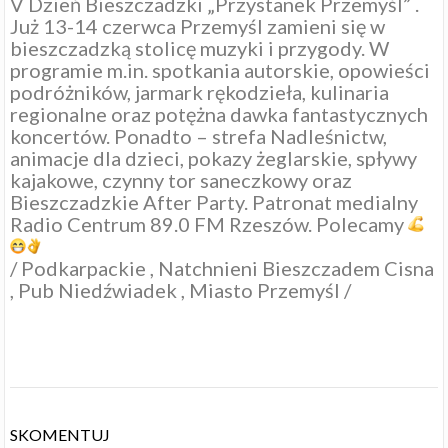
V Dzień Bieszczadzki „Przystanek Przemyśl” .
Już 13-14 czerwca Przemyśl zamieni się w
bieszczadzką stolicę muzyki i przygody. W
programie m.in. spotkania autorskie, opowieści
podróżników, jarmark rękodzieła, kulinaria
regionalne oraz potężna dawka fantastycznych
koncertów. Ponadto – strefa Nadleśnictw,
animacje dla dzieci, pokazy żeglarskie, spływy
kajakowe, czynny tor saneczkowy oraz
Bieszczadzkie After Party. Patronat medialny
Radio Centrum 89.0 FM Rzeszów
. Polecamy
/
Podkarpackie
,
Natchnieni Bieszczadem Cisna
,
Pub Niedźwiadek
,
Miasto Przemyśl
/
SKOMENTUJ