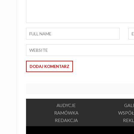
AUDYCJE
GAL
RAMÓWKA
WSPÓŁ
REDAKCJA
REK