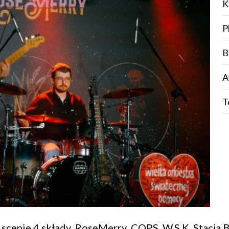
K
P
B
A
T
 scenie 4 składy
RoseMerry
COPS
W.S.K
Stacja 