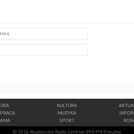
ERIA
KULTURA
AKTUA
PRACA
MUZYKA
INFO
LAMA
SPORT
KON
© 2016 Akademickie Radio Centrum 89.0 FM Rzeszów