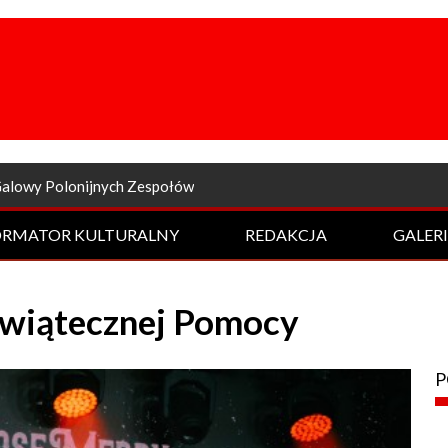
a odsłona Rockowej Nocy
ORMATOR KULTURALNY
REDAKCJA
GALER
Świątecznej Pomocy
P