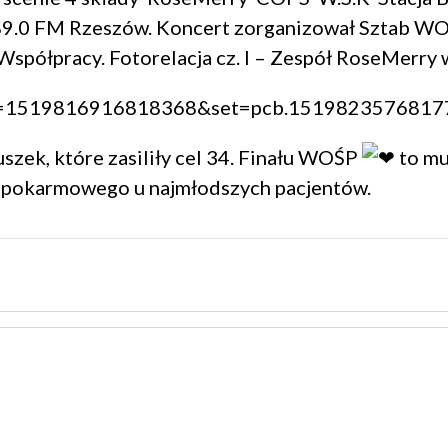
89.0 FM Rzeszów
.
Koncert zorganizował
Sztab W
półpracy. Fotorelacja cz. I – Zespół
RoseMerry
w
bid=1519816916818368&set=pcb.1519823576817
zek, które zasiliły cel 34. Finału
WOŚP
to mu
u pokarmowego u najmłodszych pacjentów.