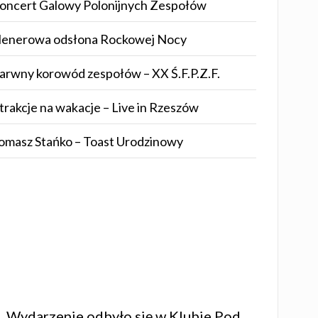
oncert Galowy Polonijnych Zespołów
lenerowa odsłona Rockowej Nocy
arwny korowód zespołów – XX Ś.F.P.Z.F.
trakcje na wakacje – Live in Rzeszów
omasz Stańko – Toast Urodzinowy
B. Wydarzenie odbyło się w Klubie
Pod