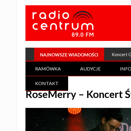
Plenerow
NAJNOWSZE WIADOMOŚCI
RAMÓWKA
AUDYCJE
INF
KONTAKT
RoseMerry – Koncert 