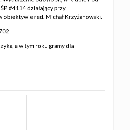
OŚP #4114
działający przy
 obiektywie red.
Michał Krzyżanowski
.
702
zyka, a w tym roku gramy dla