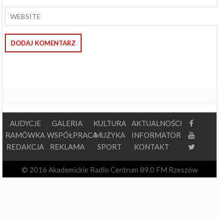
AUDYCJE
GALERIA
KULTURA
AKTUALNOŚCI
RAMÓWKA
WSPÓŁPRACA
MUZYKA
INFORMATOR
REDAKCJA
REKLAMA
SPORT
KONTAKT
© 2016 Akademickie Radio Centrum 89.0 FM Rzeszów