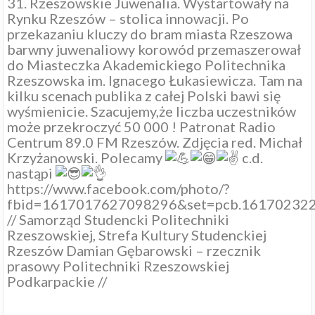
31.
Rzeszowskie Juwenalia
. Wystartowały na
Rynku
Rzeszów – stolica innowacji
. Po
przekazaniu kluczy do bram miasta Rzeszowa
barwny juwenaliowy korowód przemaszerował
do Miasteczka Akademickiego
Politechnika
Rzeszowska im. Ignacego Łukasiewicza
. Tam na
kilku scenach publika z całej Polski bawi się
wyśmienicie. Szacujemy,że liczba uczestników
może przekroczyć 50 000 ! Patronat
Radio
Centrum 89.0 FM Rzeszów
. Zdjęcia red.
Michał
Krzyżanowski
. Polecamy
c.d.
nastąpi
https://www.facebook.com/photo/?
fbid=1617017627098296&set=pcb.16170232
//
Samorząd Studencki Politechniki
Rzeszowskiej
,
Strefa Kultury Studenckiej
Rzeszów
Damian Gębarowski – rzecznik
prasowy Politechniki Rzeszowskiej
Podkarpackie
//